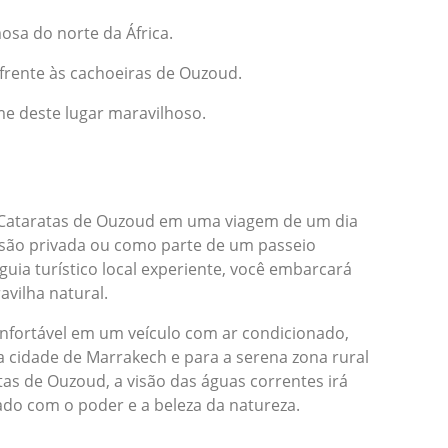
osa do norte da África.
 frente às cachoeiras de Ouzoud.
e deste lugar maravilhoso.
 Cataratas de Ouzoud em uma viagem de um dia
são privada ou como parte de um passeio
uia turístico local experiente, você embarcará
vilha natural.
fortável em um veículo com ar condicionado,
 cidade de Marrakech e para a serena zona rural
as de Ouzoud, a visão das águas correntes irá
hado com o poder e a beleza da natureza.
a exploração cativante da área ao redor das