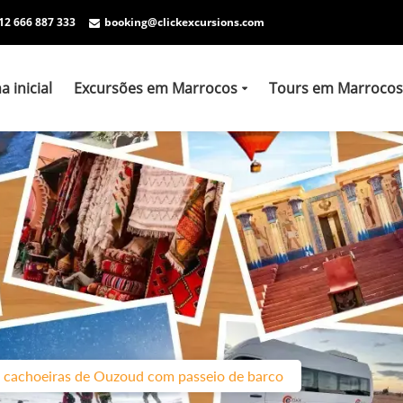
12 666 887 333
booking@clickexcursions.com
a inicial
Excursões em Marrocos
Tours em Marrocos
às cachoeiras de Ouzoud com passeio de barco