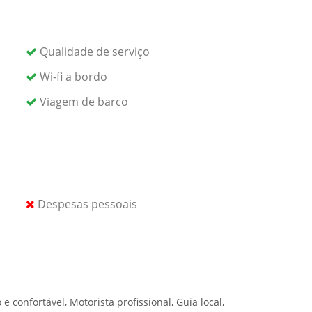
hada tranquila por trilhas bem conservadas
uma variedade de ângulos para admirar as
novas perspectivas e ficará encantado com a
Qualidade de serviço
Wi-fi a bordo
cia, você tem a opção de participar de um
Viagem de barco
lize pelas águas cristalinas, rodeadas pelos tons
catas. Sinta o spray refrescante das cataratas
ral, criando memórias duradouras de sua
 maravilhas, seu motorista irá transportá-lo
ento em Marrakech. Reflita sobre a beleza que
Despesas pessoais
s de sua aventura nas Cataratas de Ouzoud.
 confortável, Motorista profissional, Guia local,