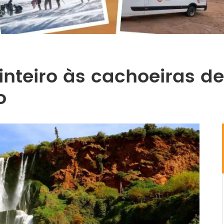
 inteiro às cachoeiras 
o