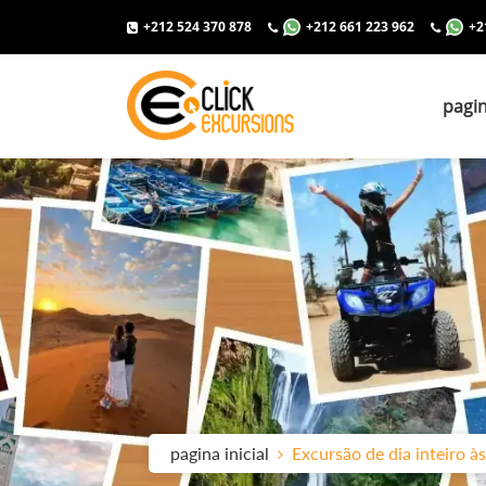
+212 524 370 878
+212 661 223 962
+2
pagin
pagina inicial
Excursão de dia inteiro 