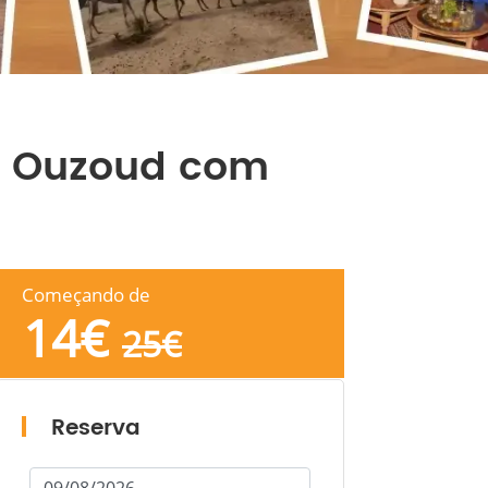
de Ouzoud com
Começando de
14
€
25
€
Reserva