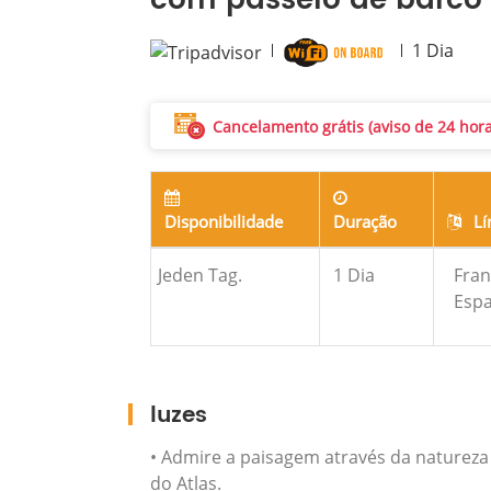
com passeio de barco
1
Dia
Cancelamento grátis (aviso de 24 hor
Disponibilidade
Duração
Lí
Jeden Tag.
1
Dia
Fran
Espa
luzes
• Admire a paisagem através da naturez
do Atlas.