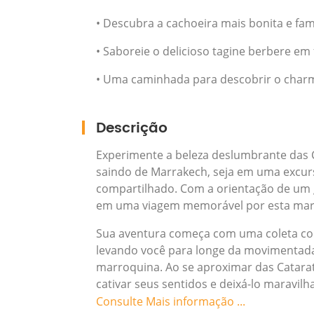
• Descubra a cachoeira mais bonita e fam
• Saboreie o delicioso tagine berbere em
• Uma caminhada para descobrir o charm
Descrição
Experimente a beleza deslumbrante das
saindo de Marrakech, seja em uma excur
compartilhado. Com a orientação de um g
em uma viagem memorável por esta mara
Sua aventura começa com uma coleta con
levando você para longe da movimentada
marroquina. Ao se aproximar das Catarat
cativar seus sentidos e deixá-lo maravil
Consulte Mais informação ...
Na chegada, seu guia local o levará a um