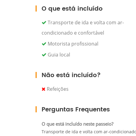
cataratas. Você embarcará em uma camin
O que está incluído
que oferecem mirantes deslumbrantes e 
cascatas. A cada passo, você descobrirá 
Transporte de ida e volta com ar-
magnificência das cataratas.
condicionado e confortável
Para melhorar ainda mais a sua experiên
Motorista profissional
passeio de barco na bacia de Ouzoud. Des
Guia local
azuis da paisagem, e aproxime-se das cas
enquanto mergulha nesta maravilha natu
viagem.
Não está incluído?
Depois de um dia repleto de exploração e
confortavelmente de volta ao seu alojam
Refeições
você testemunhou e guarde as lembrança
Perguntas Frequentes
O que está incluído neste passeio?
Transporte de ida e volta com ar-condicionado e