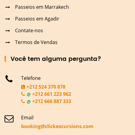
Passeios em Marrakech
Passeios em Agadir
Contate-nos
Termos de Vendas
Você tem alguma pergunta?
Telefone
+212 524 370 878
+212 661 223 962
+212 666 887 333
Email
booking@clickexcursions.com