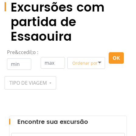
Excursões com
partida de
Essaouira
Pre&ccedil;o :
OK
Ordenar por :
TIPO DE VIAGEM
Encontre sua excursão