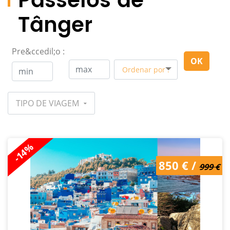
Passeios de
Tânger
Pre&ccedil;o :
OK
Ordenar por :
TIPO DE VIAGEM
-14%
850 € /
999 €