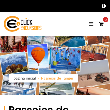
0
pagina inicial
Passeios de Tânger