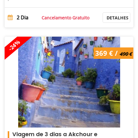
2
Dia
Cancelamento Gratuito
DETALHES
-24%
490 € /
369 € /
369 €
490 €
Viagem de 3 dias a Akchour e