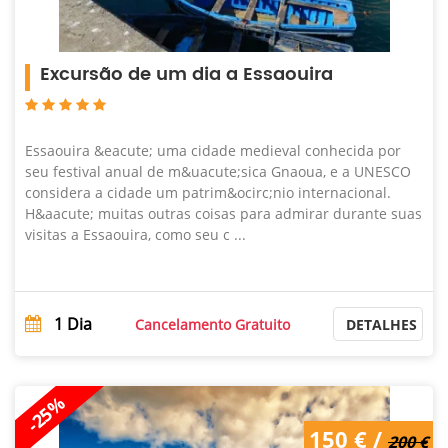
Excursão de um dia a Essaouira
Essaouira &eacute; uma cidade medieval conhecida por
seu festival anual de m&uacute;sica Gnaoua, e a UNESCO
considera a cidade um patrim&ocirc;nio internacional.
H&aacute; muitas outras coisas para admirar durante suas
visitas a Essaouira, como seu c ...
1
Dia
Cancelamento Gratuito
DETALHES
-25%
200 € /
150 € /
150 €
200 €