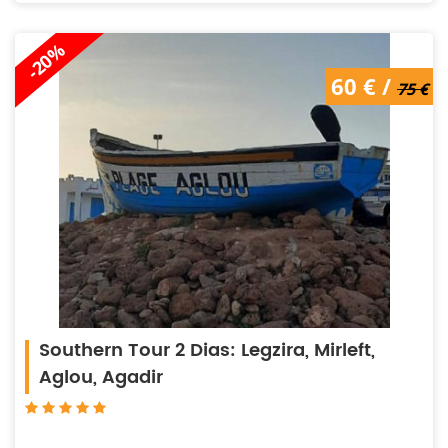
-20%
75 € /
60 € /
60 €
75 €
Southern Tour 2 Dias: Legzira, Mirleft,
Aglou, Agadir