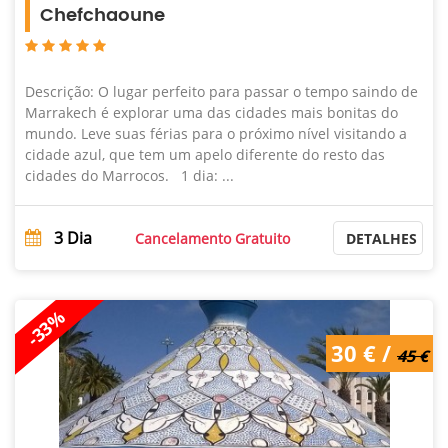
Chefchaoune
Descrição: O lugar perfeito para passar o tempo saindo de
Marrakech é explorar uma das cidades mais bonitas do
mundo. Leve suas férias para o próximo nível visitando a
cidade azul, que tem um apelo diferente do resto das
cidades do Marrocos. 1 dia: ...
3
Dia
Cancelamento Gratuito
DETALHES
-33%
45 € /
30 € /
30 €
45 €