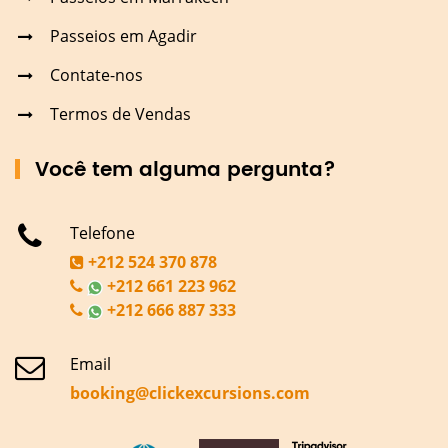
Passeios em Agadir
Contate-nos
Termos de Vendas
Você tem alguma pergunta?
Telefone
+212 524 370 878
+212 661 223 962
+212 666 887 333
Email
booking@clickexcursions.com