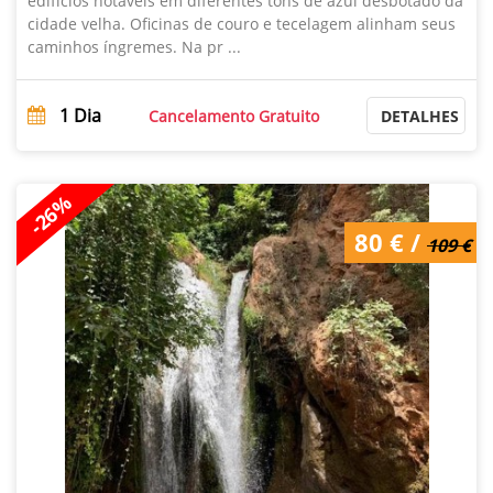
edifícios notáveis ​​em diferentes tons de azul desbotado da
cidade velha. Oficinas de couro e tecelagem alinham seus
caminhos íngremes. Na pr ...
1
Dia
Cancelamento Gratuito
DETALHES
-26%
109 € /
80 € /
109 €
80 €