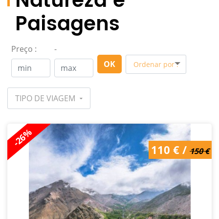
Natureza e
Paisagens
Preço :
-
OK
Ordenar por :
TIPO DE VIAGEM
-26%
150 € /
110 € /
110 €
150 €