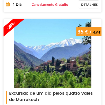
1
Dia
Cancelamento Gratuito
DETALHES
-28%
49 € /
35 € /
35 €
49 €
Excursão de um dia pelos quatro vales
de Marrakech