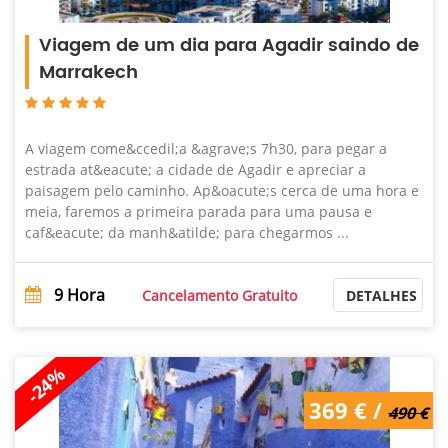
Viagem de um dia para Agadir saindo de
Marrakech
A viagem come&ccedil;a &agrave;s 7h30, para pegar a
estrada at&eacute; a cidade de Agadir e apreciar a
paisagem pelo caminho. Ap&oacute;s cerca de uma hora e
meia, faremos a primeira parada para uma pausa e
caf&eacute; da manh&atilde; para chegarmos ...
9
Hora
Cancelamento Gratuito
DETALHES
-24%
490 € /
369 € /
369 €
490 €