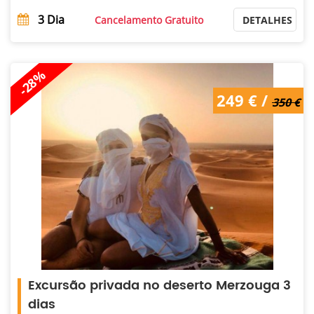
3
Dia
Cancelamento Gratuito
DETALHES
-28%
350 € /
249 € /
249 €
350 €
Excursão privada no deserto Merzouga 3
dias