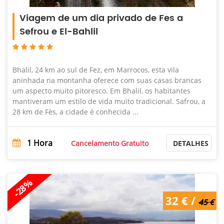
Viagem de um dia privado de Fes a
Sefrou e El-Bahlil
Bhalil, 24 km ao sul de Fez, em Marrocos, esta vila
aninhada na montanha oferece com suas casas brancas
um aspecto muito pitoresco. Em Bhalil, os habitantes
mantiveram um estilo de vida muito tradicional. Safrou, a
28 km de Fès, a cidade é conhecida ...
1
Hora
Cancelamento Gratuito
DETALHES
-28%
45 € /
32 € /
32 €
45 €