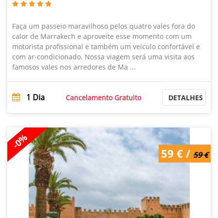
Faça um passeio maravilhoso pelos quatro vales fora do
calor de Marrakech e aproveite esse momento com um
motorista profissional e também um veículo confortável e
com ar-condicionado. Nossa viagem será uma visita aos
famosos vales nos arredores de Ma ...
1
Dia
Cancelamento Gratuito
DETALHES
-0%
59 € /
59 € /
59 €
59 €