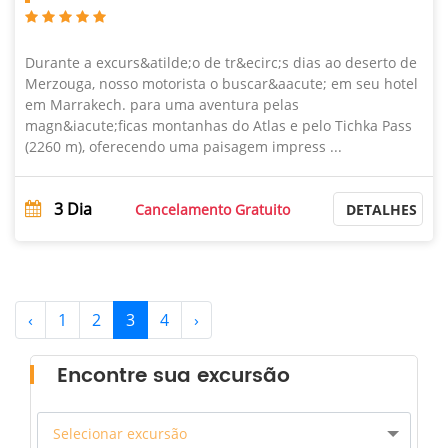
Durante a excurs&atilde;o de tr&ecirc;s dias ao deserto de
Merzouga, nosso motorista o buscar&aacute; em seu hotel
em Marrakech. para uma aventura pelas
magn&iacute;ficas montanhas do Atlas e pelo Tichka Pass
(2260 m), oferecendo uma paisagem impress ...
3
Dia
Cancelamento Gratuito
DETALHES
‹
1
2
3
4
›
Encontre sua excursão
Selecionar excursão