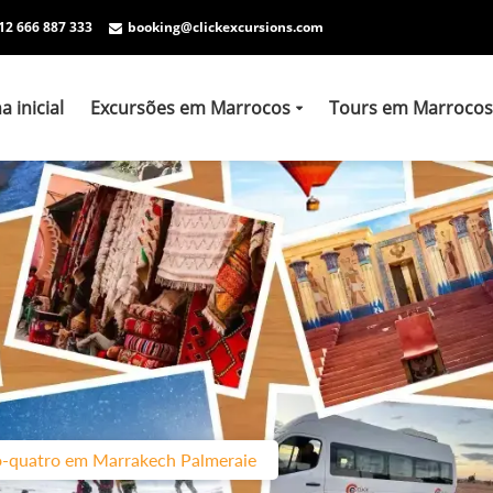
12 666 887 333
booking@clickexcursions.com
a inicial
Excursões em Marrocos
Tours em Marrocos
o-quatro em Marrakech Palmeraie