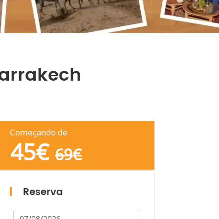
arrakech
Começando de
45
€
69
€
Reserva