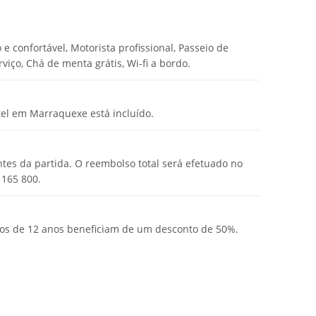
aproveite esse momento aventureiro com um guia ATV
os bonitas no topo das dunas ásperas . A caminhada que
es para aproveitar todas as partes da palmeraie
e confortável, Motorista profissional, Passeio de
iço, Chá de menta grátis, Wi-fi a bordo.
guia local de Quad Bike o levará de volta ao
de pegar a estrada de volta a Marrakech com um
otel em Marraquexe está incluído.
ntes da partida. O reembolso total será efetuado no
 165 800.
nos de 12 anos beneficiam de um desconto de 50%.