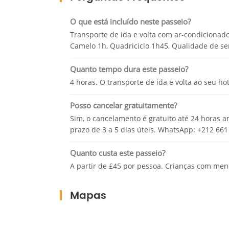
deslumbrantes na vasta área das palmeiras, 
profissional local e também tire algumas fot
O que está incluído neste passeio?
o guia levará você a uma das opções fascinant
Transporte de ida e volta com ar-condicionado 
Camelo 1h, Quadriciclo 1h45, Qualidade de serv
Termine com um momento lindamente criado, o 
acampamento para descansar um pouco antes 
Quanto tempo dura este passeio?
momento inesquecível deixado para trás.
4 horas. O transporte de ida e volta ao seu h
Posso cancelar gratuitamente?
Sim, o cancelamento é gratuito até 24 horas a
prazo de 3 a 5 dias úteis. WhatsApp: +212 661
Quanto custa este passeio?
A partir de £45 por pessoa. Crianças com me
Mapas