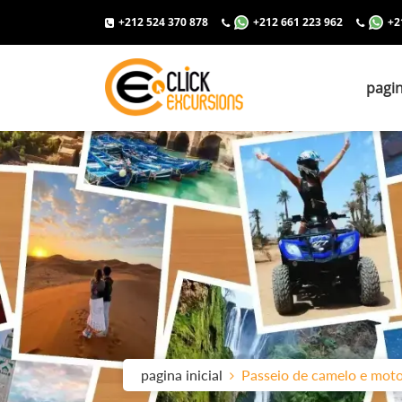
+212 524 370 878
+212 661 223 962
+2
pagin
pagina inicial
Passeio de camelo e mot