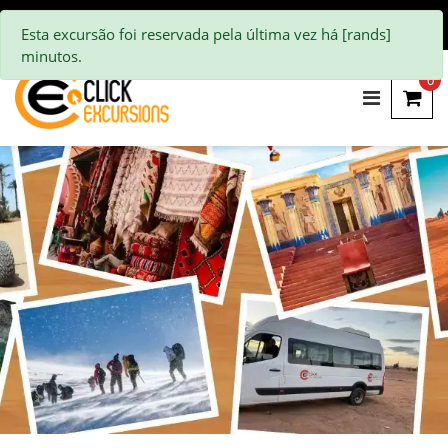
Esta excursão foi reservada pela última vez há [rands]
minutos.
0