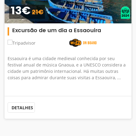
13€
21€
Excursão de um dia a Essaouira
Essaouira é uma cidade medieval conhecida por seu
festival anual de música Gnaoua, e a UNESCO considera a
cidade um patrimônio internacional. Há muitas outras
coisas para admirar durante suas visitas a Essaouira, ...
DETALHES